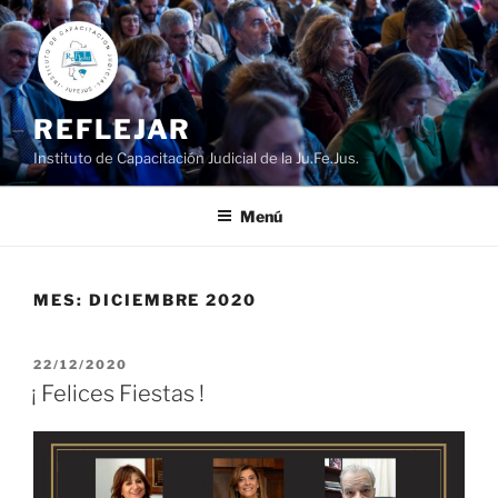
Ir
al
contenido
REFLEJAR
Instituto de Capacitación Judicial de la Ju.Fe.Jus.
Menú
MES:
DICIEMBRE 2020
PUBLICADO
22/12/2020
EL
¡ Felices Fiestas !