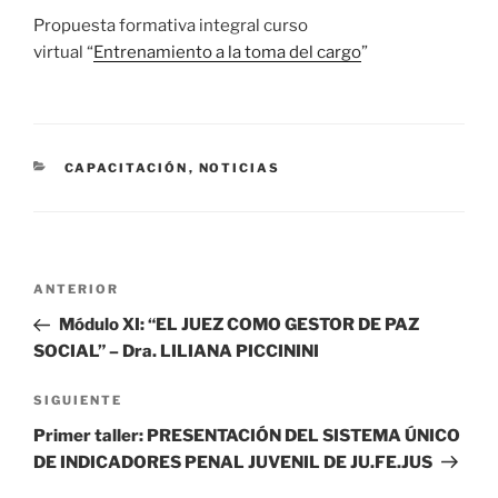
Propuesta formativa integral curso
virtual “
Entrenamiento a la toma del cargo
”
CATEGORÍAS
CAPACITACIÓN
,
NOTICIAS
Navegación
Entrada
ANTERIOR
de
anterior
Módulo XI: “EL JUEZ COMO GESTOR DE PAZ
entradas
SOCIAL” – Dra. LILIANA PICCININI
Siguiente
SIGUIENTE
entrada
Primer taller: PRESENTACIÓN DEL SISTEMA ÚNICO
DE INDICADORES PENAL JUVENIL DE JU.FE.JUS