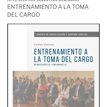
10/12/2020
POR
SEBASTIÁN DOMINGUEZ
EL
ENTRENAMIENTO A LA TOMA
DEL CARGO