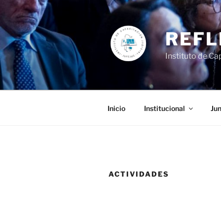
Ir
al
contenido
REFL
Instituto de Cap
Inicio
Institucional
Jun
ACTIVIDADES