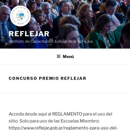
Ir
al
contenido
REFLEJAR
Instituto de Capacitación Judicial de la Ju.Fe.Jus.
Menú
CONCURSO PREMIO REFLEJAR
Acceda desde aquí al REGLAMENTO para el uso del
sitio. Solo para uso de las Escuelas Miembro:
https://www.reflejar.gob.ar/reglamento-para-uso-del-