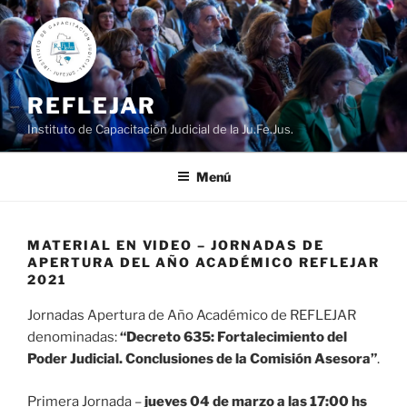
Ir
al
contenido
REFLEJAR
Instituto de Capacitación Judicial de la Ju.Fe.Jus.
Menú
MATERIAL EN VIDEO – JORNADAS DE
APERTURA DEL AÑO ACADÉMICO REFLEJAR
2021
Jornadas Apertura de Año Académico de REFLEJAR
denominadas:
“
Decreto 635:
Fortalecimiento del
Poder Judicial.
Conclusiones de la Comisión Asesora
”
.
Primera Jornada –
jueves 04 de marzo a las 17:00 hs