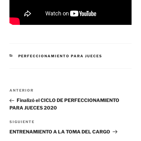
CATEGORÍAS
PERFECCIONAMIENTO PARA JUECES
Navegación
Entrada
ANTERIOR
de
anterior
Finalizó el CICLO DE PERFECCIONAMIENTO
entradas
PARA JUECES 2020
Siguiente
SIGUIENTE
entrada
ENTRENAMIENTO A LA TOMA DEL CARGO