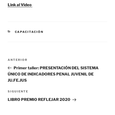
Link al Vídeo
CATEGORÍAS
CAPACITACIÓN
Navegación
Entrada
ANTERIOR
de
anterior
Primer taller: PRESENTACIÓN DEL SISTEMA
entradas
ÚNICO DE INDICADORES PENAL JUVENIL DE
JU.FE.JUS
Siguiente
SIGUIENTE
entrada
LIBRO PREMIO REFLEJAR 2020