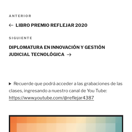
Navegación
Entrada
ANTERIOR
de
anterior
LIBRO PREMIO REFLEJAR 2020
entradas
Siguiente
SIGUIENTE
entrada
DIPLOMATURA EN INNOVACIÓN Y GESTIÓN
JUDICIAL TECNOLÓGICA
Recuerde que podrá acceder a las grabaciones de las
clases, ingresando a nuestro canal de You Tube:
https://www.youtube.com/@reflejar4387