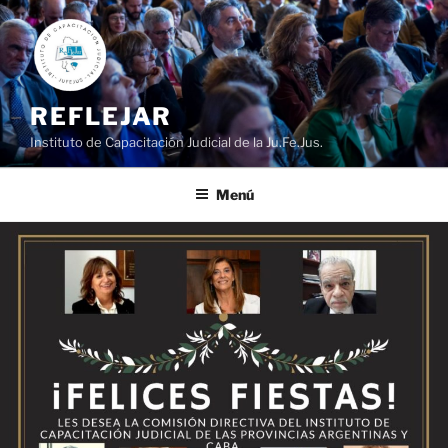
Ir
al
contenido
REFLEJAR
Instituto de Capacitación Judicial de la Ju.Fe.Jus.
Menú