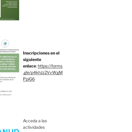
Inscripciones en el
siguiente
enlace
:
https://forms
.gle/p4khJz2VvWgM
PpiG6
Acceda a las
actividades