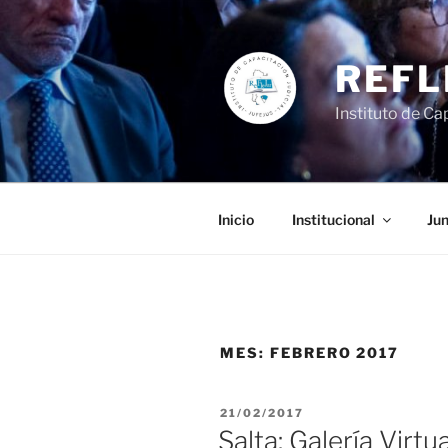
Ir
al
contenido
REFL
Instituto de Cap
Inicio
Institucional
Jun
MES:
FEBRERO 2017
PUBLICADO
21/02/2017
EL
Salta: Galería Virtu