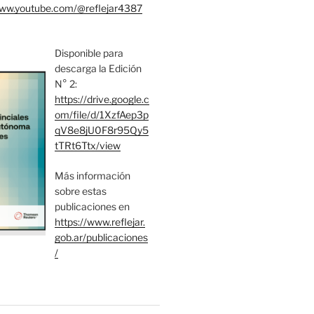
www.youtube.com/@reflejar4387
Disponible para
descarga la Edición
N° 2:
https://drive.google.c
om/file/d/1XzfAep3p
qV8e8jU0F8r95Qy5
tTRt6Ttx/view
Más información
sobre estas
publicaciones en
https://www.reflejar.
gob.ar/publicaciones
/