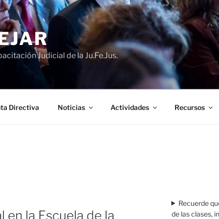
EJAR
acitación Judicial de la Ju.Fe.Jus.
ta Directiva
Noticias
Actividades
Recursos
Recuerde que
al en la Escuela de la
de las clases, 