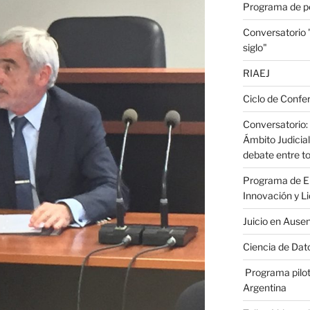
Programa de p
Conversatorio
siglo"
RIAEJ
Ciclo de Confer
Conversatorio: 
Ámbito Judicial
debate entre to
Programa de En
Innovación y L
Juicio en Ause
Ciencia de Dato
Programa pilot
Argentina