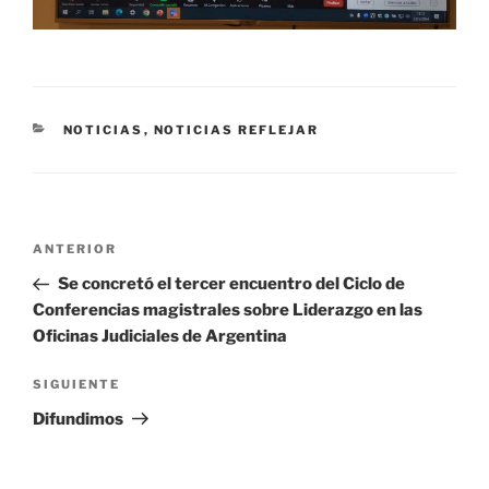
CATEGORÍAS
NOTICIAS
,
NOTICIAS REFLEJAR
Navegación
Entrada
ANTERIOR
de
anterior
Se concretó el tercer encuentro del Ciclo de
entradas
Conferencias magistrales sobre Liderazgo en las
Oficinas Judiciales de Argentina
Siguiente
SIGUIENTE
entrada
Difundimos