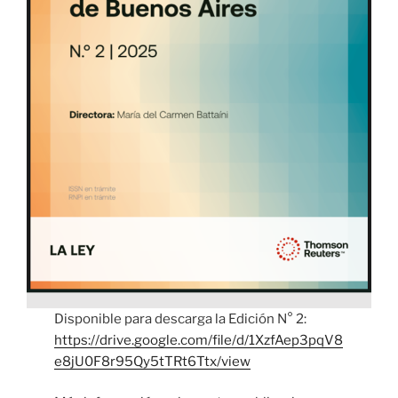
Disponible para descarga la Edición N° 2:
https://drive.google.com/file/d/1XzfAep3pqV8
e8jU0F8r95Qy5tTRt6Ttx/view