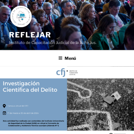
Ir
al
contenido
REFLEJAR
Instituto de Capacitación Judicial de la Ju.Fe.Jus.
Menú