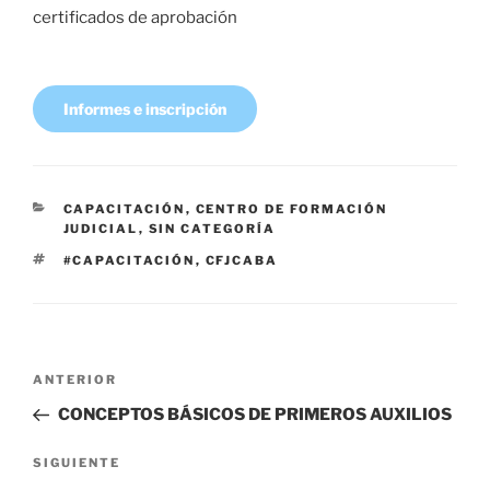
certificados de aprobación
Informes e inscripción
CATEGORÍAS
CAPACITACIÓN
,
CENTRO DE FORMACIÓN
JUDICIAL
,
SIN CATEGORÍA
ETIQUETAS
#CAPACITACIÓN
,
CFJCABA
Navegación
Entrada
ANTERIOR
de
anterior
CONCEPTOS BÁSICOS DE PRIMEROS AUXILIOS
entradas
Siguiente
SIGUIENTE