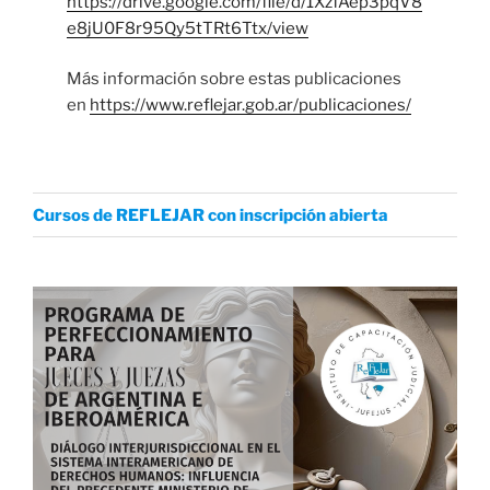
https://drive.google.com/file/d/1XzfAep3pqV8
e8jU0F8r95Qy5tTRt6Ttx/view
Más información sobre estas publicaciones
en
https://www.reflejar.gob.ar/publicaciones/
Cursos de REFLEJAR con inscripción abierta