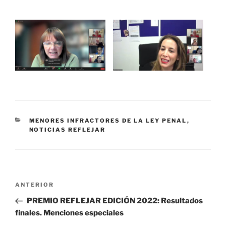
CATEGORÍAS
MENORES INFRACTORES DE LA LEY PENAL
,
NOTICIAS REFLEJAR
Navegación
Entrada
ANTERIOR
de
anterior
PREMIO REFLEJAR EDICIÓN 2022: Resultados
entradas
finales. Menciones especiales