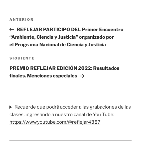
Navegación
Entrada
ANTERIOR
de
anterior
REFLEJAR PARTICIPO DEL Primer Encuentro
entradas
“Ambiente, Ciencia y Justicia” organizado por
el Programa Nacional de Ciencia y Justicia
Siguiente
SIGUIENTE
entrada
PREMIO REFLEJAR EDICIÓN 2022: Resultados
finales. Menciones especiales
Recuerde que podrá acceder a las grabaciones de las
clases, ingresando a nuestro canal de You Tube:
https://www.youtube.com/@reflejar4387