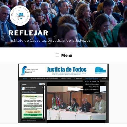
Ir
al
contenido
REFLEJAR
Instituto de Capacitación Judicial de la Ju.Fe.Jus.
Menú