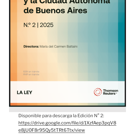
Disponible para descarga la Edición N° 2:
https://drive.google.com/file/d/1XzfAep3pqV8
e8jU0F8r95Qy5tTRt6Ttx/view