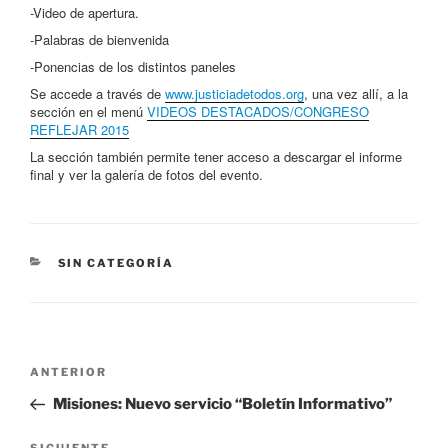
-Video de apertura.
-Palabras de bienvenida
-Ponencias de los distintos paneles
Se accede a través de
www.justiciadetodos.org
, una vez allí, a la
sección en el menú
VIDEOS DESTACADOS/CONGRESO
REFLEJAR 2015
La sección también permite tener acceso a descargar el informe
final y ver la galería de fotos del evento.
CATEGORÍAS
SIN CATEGORÍA
Navegación
Entrada
ANTERIOR
de
anterior
Misiones: Nuevo servicio “Boletín Informativo”
entradas
SIGUIENTE