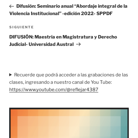
de
anterior
Difusión: Seminario anual “Abordaje integral de la
entradas
Violencia Institucional” -edición 2022- SPPDF
Siguiente
SIGUIENTE
entrada
DIFUSIÓN: Maestría en Magistratura y Derecho
Judicial- Universidad Austral
Recuerde que podrá acceder a las grabaciones de las
clases, ingresando a nuestro canal de You Tube:
https://www.youtube.com/@reflejar4387