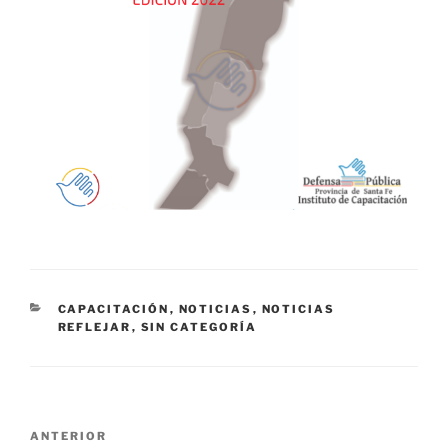
CATEGORÍAS
CAPACITACIÓN
,
NOTICIAS
,
NOTICIAS
REFLEJAR
,
SIN CATEGORÍA
Navegación
Entrada
ANTERIOR