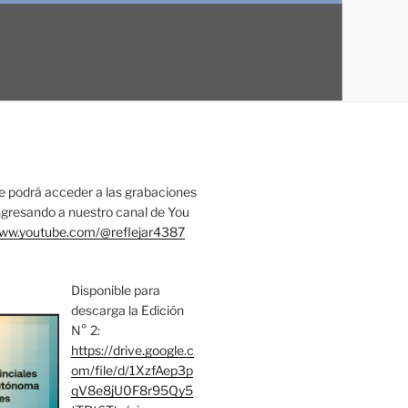
 podrá acceder a las grabaciones
ingresando a nuestro canal de You
www.youtube.com/@reflejar4387
Disponible para
descarga la Edición
N° 2:
https://drive.google.c
om/file/d/1XzfAep3p
qV8e8jU0F8r95Qy5