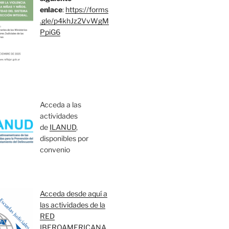
enlace
:
https://forms
.gle/p4khJz2VvWgM
PpiG6
Acceda a las
actividades
de
ILANUD
,
disponibles por
convenio
Acceda desde aquí a
las actividades de la
RED
IBEROAMERICANA