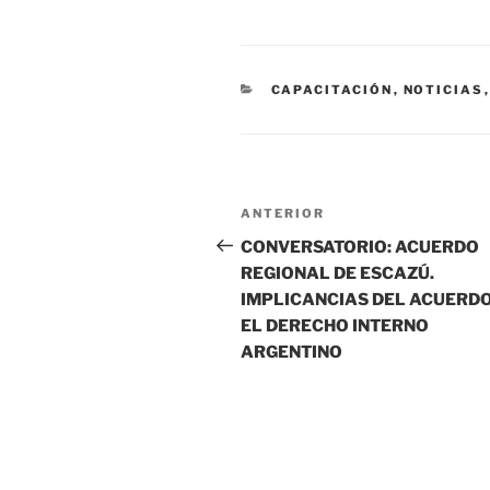
CATEGORÍAS
CAPACITACIÓN
,
NOTICIAS
Navegación
Entrada
ANTERIOR
de
anterior
CONVERSATORIO: ACUERDO
REGIONAL DE ESCAZÚ.
entradas
IMPLICANCIAS DEL ACUERDO
EL DERECHO INTERNO
ARGENTINO