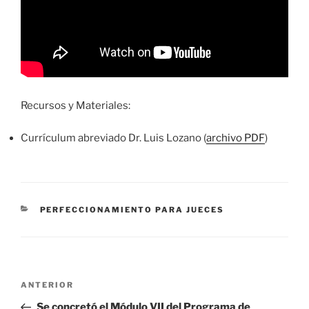
Recursos y Materiales:
Currículum abreviado Dr. Luis Lozano (
archivo PDF
)
CATEGORÍAS
PERFECCIONAMIENTO PARA JUECES
Navegación
Entrada
ANTERIOR
de
anterior
Se concretó el Módulo VII del Programa de