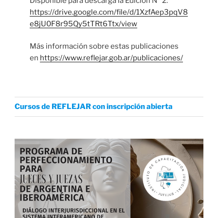
Disponible para descarga la Edición N° 2:
https://drive.google.com/file/d/1XzfAep3pqV8
e8jU0F8r95Qy5tTRt6Ttx/view
Más información sobre estas publicaciones
en
https://www.reflejar.gob.ar/publicaciones/
Cursos de REFLEJAR con inscripción abierta