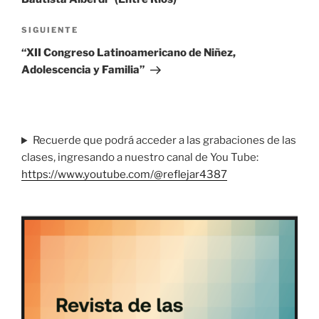
Siguiente
SIGUIENTE
entrada
“XII Congreso Latinoamericano de Niñez,
Adolescencia y Familia”
Recuerde que podrá acceder a las grabaciones de las
clases, ingresando a nuestro canal de You Tube:
https://www.youtube.com/@reflejar4387