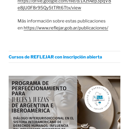
https://drive.google.com/file/d/1XzfAep3pqV8
e8jU0F8r95Qy5tTRt6Ttx/view
Más información sobre estas publicaciones
en
https://www.reflejar.gob.ar/publicaciones/
Cursos de REFLEJAR con inscripción abierta