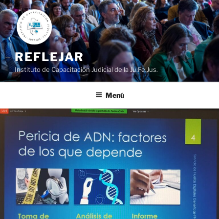
Ir
al
contenido
REFLEJAR
Instituto de Capacitación Judicial de la Ju.Fe.Jus.
Menú