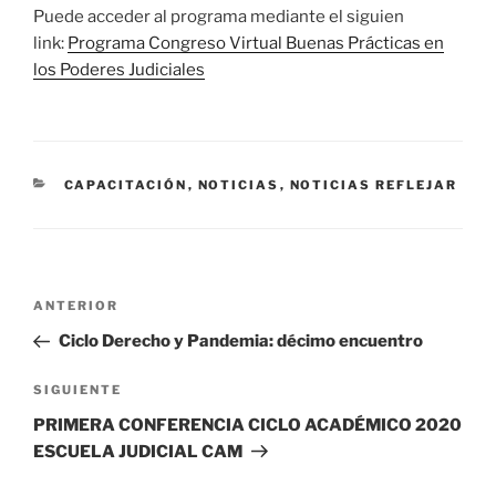
Puede acceder al programa mediante el siguien
link:
Programa Congreso Virtual Buenas Prácticas en
los Poderes Judiciales
CATEGORÍAS
CAPACITACIÓN
,
NOTICIAS
,
NOTICIAS REFLEJAR
Navegación
Entrada
ANTERIOR
de
anterior
Ciclo Derecho y Pandemia: décimo encuentro
entradas
Siguiente
SIGUIENTE
entrada
PRIMERA CONFERENCIA CICLO ACADÉMICO 2020
ESCUELA JUDICIAL CAM