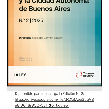
Disponible para descarga la Edición N° 2:
https://drive.google.com/file/d/1XzfAep3pqV8
e8jU0F8r95Qy5tTRt6Ttx/view