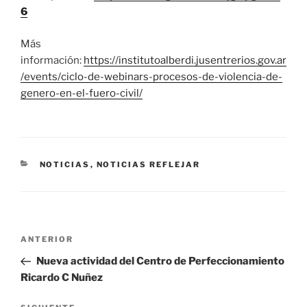
6
Más
información:
https://institutoalberdi.jusentrerios.gov.ar
/events/ciclo-de-webinars-procesos-de-violencia-de-
genero-en-el-fuero-civil/
CATEGORÍAS
NOTICIAS
,
NOTICIAS REFLEJAR
Navegación
Entrada
ANTERIOR
de
anterior
Nueva actividad del Centro de Perfeccionamiento
entradas
Ricardo C Nuñez