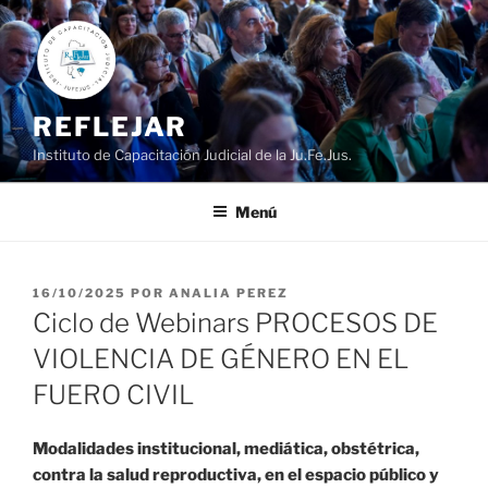
Ir
al
contenido
REFLEJAR
Instituto de Capacitación Judicial de la Ju.Fe.Jus.
Menú
PUBLICADO
16/10/2025
POR
ANALIA PEREZ
EL
Ciclo de Webinars PROCESOS DE
VIOLENCIA DE GÉNERO EN EL
FUERO CIVIL
Modalidades institucional, mediática, obstétrica,
contra la salud reproductiva, en el espacio público y