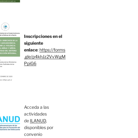
Inscripciones en el
siguiente
enlace
:
https://forms
.gle/p4khJz2VvWgM
PpiG6
Acceda a las
actividades
de
ILANUD
,
disponibles por
convenio