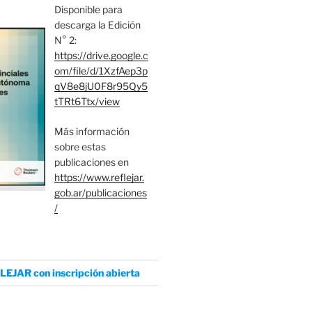
Disponible para
descarga la Edición
N° 2:
https://drive.google.c
om/file/d/1XzfAep3p
qV8e8jU0F8r95Qy5
tTRt6Ttx/view
Más información
sobre estas
publicaciones en
https://www.reflejar.
gob.ar/publicaciones
/
LEJAR con inscripción abierta