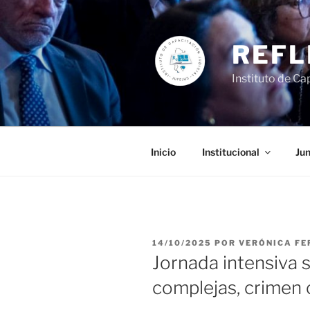
Ir
al
contenido
REFL
Instituto de Cap
Inicio
Institucional
Jun
PUBLICADO
14/10/2025
POR
VERÓNICA FE
EL
Jornada intensiva 
complejas, crimen 