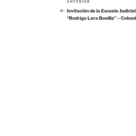
Entrada
ANTERIOR
de
anterior
Invitación de la Escuela Judicial
“Rodrigo Lara Bonilla” – Colom
entradas