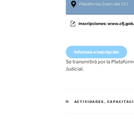
Informes e inscripción
Se transmitirá por la Platafo
Judicial.
CATEGORÍAS
ACTIVIDADES
,
CAPACITAC
Navegación