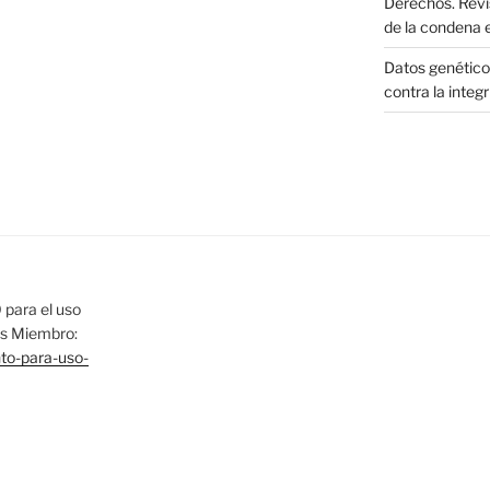
Derechos. Revi
de la condena 
Datos genéticos
contra la integ
para el uso
las Miembro:
nto-para-uso-