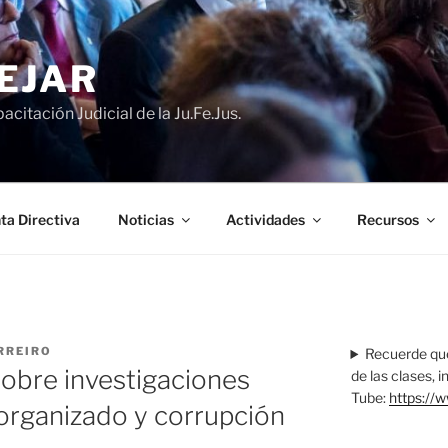
EJAR
acitación Judicial de la Ju.Fe.Jus.
ta Directiva
Noticias
Actividades
Recursos
RREIRO
Recuerde que
sobre investigaciones
de las clases, 
Tube:
https://
organizado y corrupción