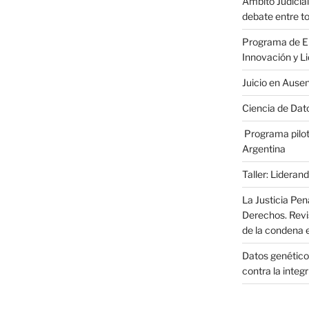
Ámbito Judicial
debate entre to
Programa de En
Innovación y L
Juicio en Ause
Ciencia de Dato
Programa pilot
Argentina
Taller: Liderand
La Justicia Pen
Derechos. Revi
de la condena 
Datos genéticos
contra la integ