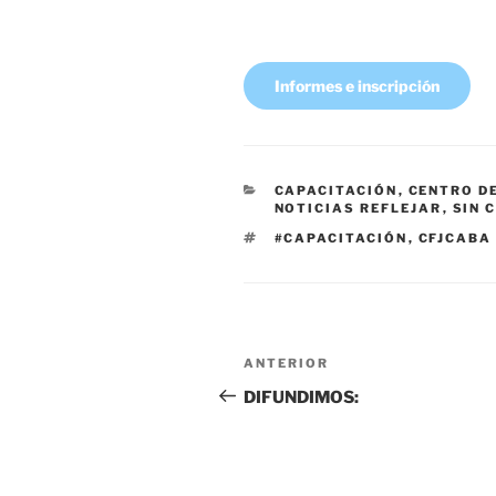
Informes e inscripción
CATEGORÍAS
CAPACITACIÓN
,
CENTRO D
NOTICIAS REFLEJAR
,
SIN 
ETIQUETAS
#CAPACITACIÓN
,
CFJCABA
Navegación
Entrada
ANTERIOR
de
anterior
DIFUNDIMOS:
entradas