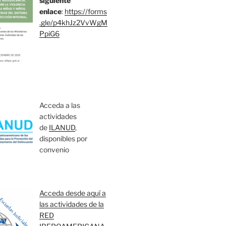
siguiente
enlace
:
https://forms
.gle/p4khJz2VvWgM
PpiG6
Acceda a las
actividades
de
ILANUD
,
disponibles por
convenio
Acceda desde aquí a
las actividades de la
RED