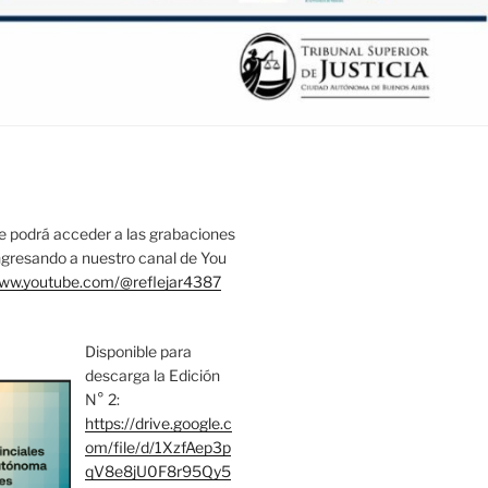
 podrá acceder a las grabaciones
ingresando a nuestro canal de You
www.youtube.com/@reflejar4387
Disponible para
descarga la Edición
N° 2:
https://drive.google.c
om/file/d/1XzfAep3p
qV8e8jU0F8r95Qy5