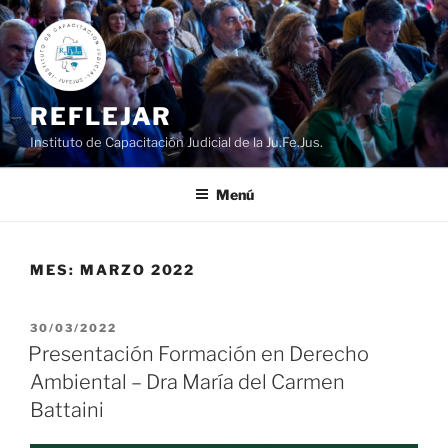
Ir
al
contenido
REFLEJAR
Instituto de Capacitación Judicial de la Ju.Fe.Jus.
Menú
MES:
MARZO 2022
PUBLICADO
30/03/2022
EL
Presentación Formación en Derecho
Ambiental – Dra María del Carmen
Battaini