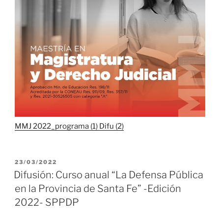
MMJ 2022_programa (1) Difu (2)
PUBLICADO
23/03/2022
EL
Difusión: Curso anual “La Defensa Pública
en la Provincia de Santa Fe” -Edición
2022- SPPDP