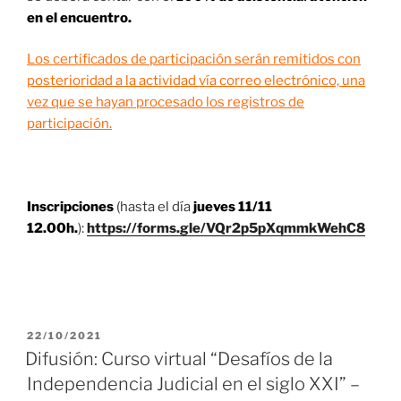
en el encuentro.
Los certificados de participación serán remitidos con
posterioridad a la actividad vía correo electrónico, una
vez que se hayan procesado los registros de
participación.
Inscripciones
(hasta el día
jueves 11/11
12.00h.
):
https://forms.gle/VQr2p5pXqmmkWehC8
PUBLICADO
22/10/2021
EL
Difusión: Curso virtual “Desafíos de la
Independencia Judicial en el siglo XXI” –