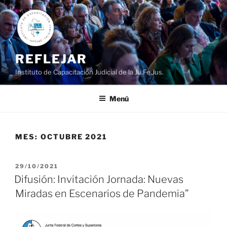
Ir
al
contenido
REFLEJAR
Instituto de Capacitación Judicial de la Ju.Fe.Jus.
Menú
MES:
OCTUBRE 2021
PUBLICADO
29/10/2021
EL
Difusión: Invitación Jornada: Nuevas
Miradas en Escenarios de Pandemia”