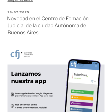
Herramientas
para
PUBLICADO
28/07/2025
EL
la
Novedad en el Centro de Fomación
comunicación
Judicial de la ciudad Autónoma de
en
Buenos Aires
redes
sociales.”