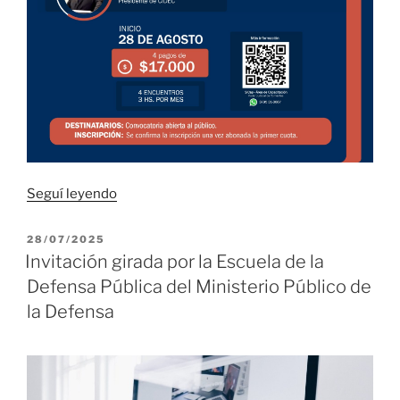
“Difundimos
Seguí leyendo
la
actividad
PUBLICADO
28/07/2025
EL
propuesta
Invitación girada por la Escuela de la
por
Defensa Pública del Ministerio Público de
el
la Defensa
Área
de
Capacitación
del