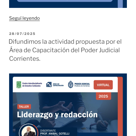
“Difundimos
Seguí leyendo
la
actividad
PUBLICADO
28/07/2025
EL
propuesta
Difundimos la actividad propuesta por el
por
Área de Capacitación del Poder Judicial
el
Corrientes.
Área
de
Capacitación
del
Poder
Judicial
Corrientes.”