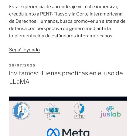
Esta experiencia de aprendizaje virtual e inmersiva,
creada junto a PENT-Flacso y la Corte Interamericana
de Derechos Humanos, busca promover un sistema de
defensa con perspectiva de género mediante la
implementación de estándares interamericanos.
“Invitación
Seguí leyendo
girada
por
PUBLICADO
28/07/2025
EL
la
Invitamos: Buenas prácticas en el uso de
Escuela
LLaMA
de
la
Defensa
Pública
del
Ministerio
Público