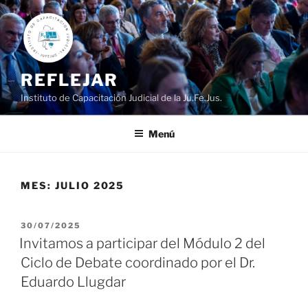
Ir
al
contenido
REFLEJAR
Instituto de Capacitación Judicial de la Ju.Fe.Jus.
Menú
MES:
JULIO 2025
PUBLICADO
30/07/2025
EL
Invitamos a participar del Módulo 2 del
Ciclo de Debate coordinado por el Dr.
Eduardo Llugdar