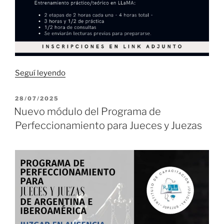
“Invitamos:
Seguí leyendo
Buenas
prácticas
PUBLICADO
28/07/2025
EL
en
Nuevo módulo del Programa de
el
Perfeccionamiento para Jueces y Juezas
uso
de
LLaMA”