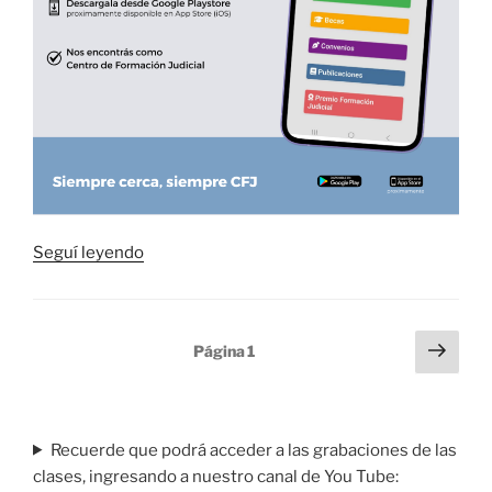
“
Seguí leyendo
¡Llegó
la
Paginación
Pági
Página
1
app
sigu
de
del
entradas
CFJ!”
Recuerde que podrá acceder a las grabaciones de las
clases, ingresando a nuestro canal de You Tube: