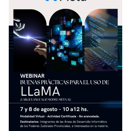
de
la
Defensa”