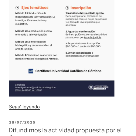
“Difundimos
Seguí leyendo
la
actividad
PUBLICADO
28/07/2025
EL
del
Difundimos la actividad propuesta por el
Centro