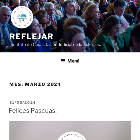
Ir
al
contenido
REFLEJAR
Instituto de Capacitación Judicial de la Ju.Fe.Jus.
Menú
MES:
MARZO 2024
PUBLICADO
31/03/2024
EL
Felices Pascuas!