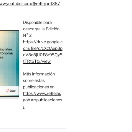
www.youtube.com/@reflejar4387
Disponible para
descarga la Edición
N° 2:
https://drive.google.c
om/file/d/1XzfAep3p
qV8e8jU0F8r95Qy5
tTRt6Ttx/view
Más información
sobre estas
publicaciones en
https://www.reflejar.
gob.ar/publicaciones
/