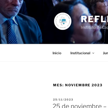
Ir
al
contenido
REFL
Instituto de Cap
Inicio
Institucional
Jun
MES:
NOVIEMBRE 2023
PUBLICADO
25/11/2023
EL
25 de noviembre – 