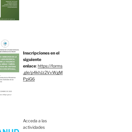
Inscripciones en el
siguiente
enlace
:
https://forms
.gle/p4khJz2VvWgM
PpiG6
Acceda a las
actividades