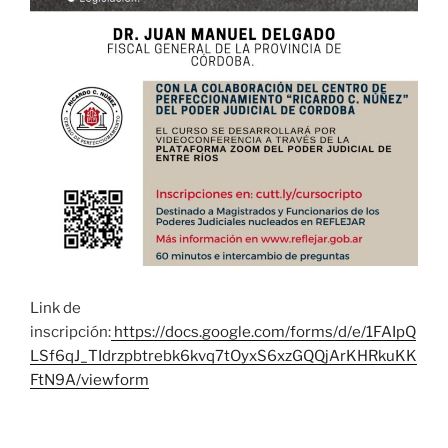
Link de
inscripción:
https://docs.google.com/forms/d/e/1FAIpQ
LSf6qJ_TIdrzpbtrebk6kvq7tOyxS6xzGQQjArKHRkuKK
FtN9A/viewform