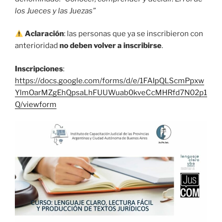
los Jueces y las Juezas”
Aclaración
: las personas que ya se inscribieron con
anterioridad
no deben volver a inscribirse
.
Inscripciones
:
https://docs.google.com/forms/d/e/1FAIpQLScmPpxw
YlmOarMZgEhQpsaLhFUUWuab0kveCcMHRfd7N02p1
Q/viewform