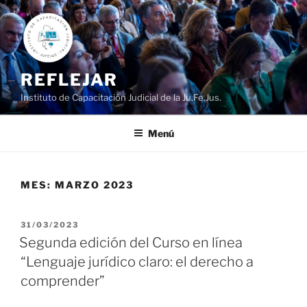
Ir
al
contenido
REFLEJAR
Instituto de Capacitación Judicial de la Ju.Fe.Jus.
Menú
MES:
MARZO 2023
PUBLICADO
31/03/2023
EL
Segunda edición del Curso en línea
“Lenguaje jurídico claro: el derecho a
comprender”