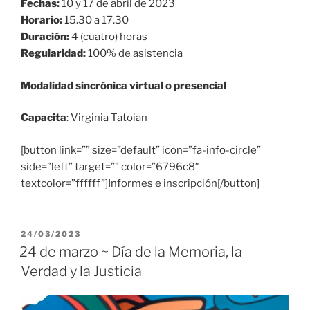
Fechas:
10 y 17 de abril de 2023
Horario:
15.30 a 17.30
Duración:
4 (cuatro) horas
Regularidad:
100% de asistencia
Modalidad sincrónica virtual o presencial
Capacita
: Virginia Tatoian
[button link=”” size=”default” icon=”fa-info-circle”
side=”left” target=”” color=”6796c8″
textcolor=”ffffff”]Informes e inscripción[/button]
PUBLICADO
24/03/2023
EL
24 de marzo ~ Día de la Memoria, la
Verdad y la Justicia