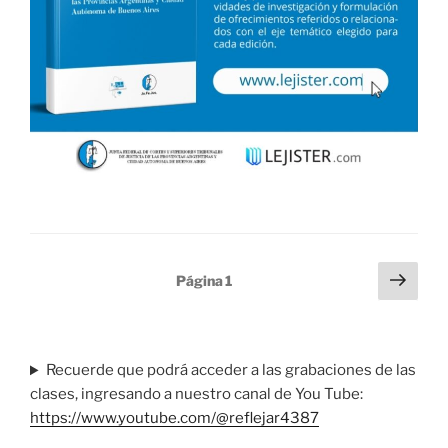
Paginación
Pági
Página
1
sigu
de
entradas
Recuerde que podrá acceder a las grabaciones de las
clases, ingresando a nuestro canal de You Tube:
https://www.youtube.com/@reflejar4387