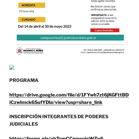
PROGRAMA
https://drive.google.com/file/d/1FYwh7zt6jKGFttBD
iCzwImck6SufYDla/view?usp=share_link
INSCRIPCIÓN INTEGRANTES DE PODERES
JUDICIALES
https://forms.gle/abTomCCnpwujgWZg6