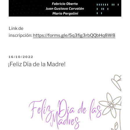
Link de
inscripción:
https://forms.gle/5q3fig3rbQQbHq8W8
PUBLICADO
16/10/2022
EL
¡Feliz Día de la Madre!