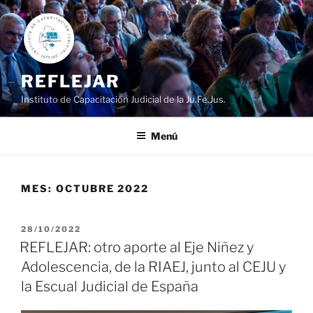
Ir
al
contenido
REFLEJAR
Instituto de Capacitación Judicial de la Ju.Fe.Jus.
Menú
MES:
OCTUBRE 2022
PUBLICADO
28/10/2022
EL
REFLEJAR: otro aporte al Eje Niñez y
Adolescencia, de la RIAEJ, junto al CEJU y
la Escual Judicial de España