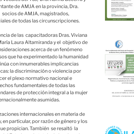
entante de AMJA en la provincia, Dra.
 socios de AMJA, magistrados,
iales de todas las circunscripciones.
encia de las capacitadoras Dras. Viviana
María Laura Altamiranda y el objetivo de
consideraciones acerca de un fenómeno
esos que ha experimentado la humanidad
ntinúa con innumerables implicancias
as: la discriminación o violencia por
cer el plexo normativo nacional e
erechos fundamentales de todas las
ándares de protección integral a la mujer
nternacionalmente asumidas.
izaciones internacionales en materia de
, en particular, por razón de género y los
que propician. También se resaltó la