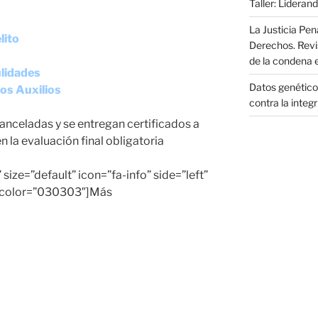
Taller: Liderand
La Justicia Pen
lito
Derechos. Revi
de la condena 
ulidades
Datos genéticos
os Auxilios
contra la integ
anceladas y se entregan certificados a
 la evaluación final obligatoria
” size=”default” icon=”fa-info” side=”left”
xtcolor=”030303″]Más