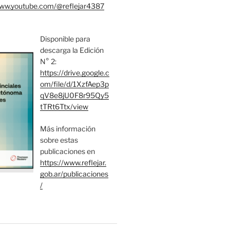
www.youtube.com/@reflejar4387
Disponible para
descarga la Edición
N° 2:
https://drive.google.c
om/file/d/1XzfAep3p
qV8e8jU0F8r95Qy5
tTRt6Ttx/view
Más información
sobre estas
publicaciones en
https://www.reflejar.
gob.ar/publicaciones
/