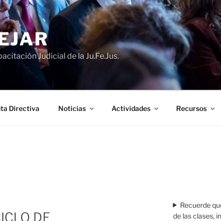
EJAR
acitación Judicial de la Ju.Fe.Jus.
ta Directiva
Noticias
Actividades
Recursos
Recuerde que
ICLO DE
de las clases, 