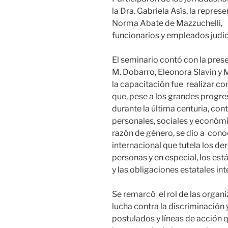
la Dra. Gabriela Asís, la repres
Norma Abate de Mazzuchelli,
funcionarios y empleados judic
El seminario contó con la pres
M. Dobarro, Eleonora Slavin y 
la capacitación fue realizar 
que, pese a los grandes progr
durante la última centuria, co
personales, sociales y económic
razón de género, se dio a cono
internacional que tutela los d
personas y en especial, los est
y las obligaciones estatales i
Se remarcó el rol de las organ
lucha contra la discriminación y
postulados y líneas de acción 