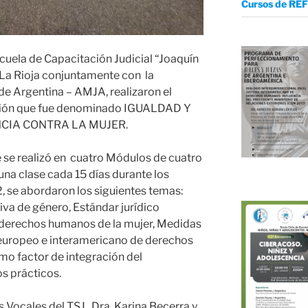
Cursos de REF
scuela de Capacitación Judicial “Joaquín
e La Rioja conjuntamente con la
e Argentina – AMJA, realizaron el
ación que fue denominado IGUALDAD Y
NCIA CONTRA LA MUJER.
e se realizó en cuatro Módulos de cuatro
una clase cada 15 días durante los
 se abordaron los siguientes temas:
iva de género, Estándar jurídico
s derechos humanos de la mujer, Medidas
 europeo e interamericano de derechos
mo factor de integración del
s prácticos.
as Vocales del TSJ, Dra. Karina Becerra y