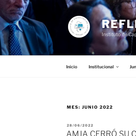
Ir
al
contenido
REFL
Instituto de Cap
Inicio
Institucional
Jun
MES:
JUNIO 2022
PUBLICADO
28/06/2022
EL
AMJA CERRÓ SU C