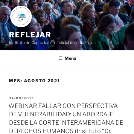
Ir
al
contenido
REFLEJAR
Instituto de Capacitación Judicial de la Ju.Fe.Jus.
Menú
MES:
AGOSTO 2021
PUBLICADO
31/08/2021
EL
WEBINAR FALLAR CON PERSPECTIVA
DE VULNERABILIDAD: UN ABORDAJE
DESDE LA CORTE INTERAMERICANA DE
DERECHOS HUMANOS (Instituto “Dr.