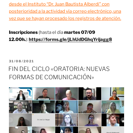
desde el Instituto “Dr. Juan Bautista Alberdi” con
posterioridad a la actividad vía correo electrónico, una
vez que se hayan procesado los registros de atención.
Inscripciones
(hasta el día
martes 07/09
12.00h.
):
https://forms.gle/jLhUdDGhqYrijagg8
PUBLICADO
31/08/2021
EL
FIN DEL CICLO «ORATORIA: NUEVAS
FORMAS DE COMUNICACIÓN»