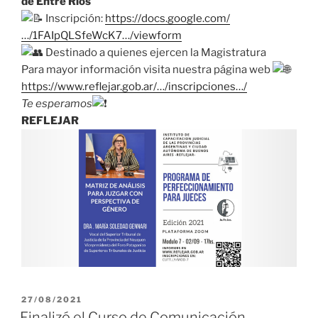
de Entre Ríos
Inscripción:
https://docs.google.com/
…/1FAIpQLSfeWcK7…/viewform
Destinado a quienes ejercen la Magistratura
Para mayor información visita nuestra página web
https://www.reflejar.gob.ar/…/inscripciones…/
Te esperamos
REFLEJAR
PUBLICADO
27/08/2021
EL
Finalizó el Curso de Comunicación