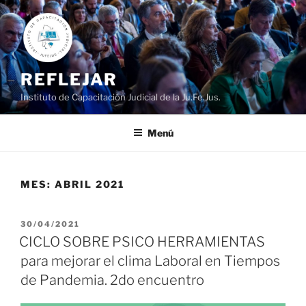
Ir
al
contenido
REFLEJAR
Instituto de Capacitación Judicial de la Ju.Fe.Jus.
Menú
MES:
ABRIL 2021
PUBLICADO
30/04/2021
EL
CICLO SOBRE PSICO HERRAMIENTAS
para mejorar el clima Laboral en Tiempos
de Pandemia. 2do encuentro