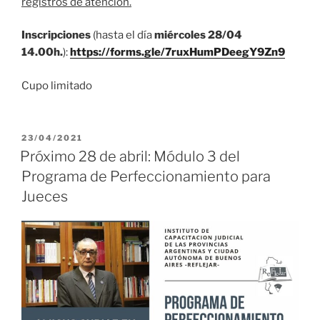
registros de atención.
Inscripciones
(hasta el día
miércoles 28/04
14.00h.
):
https://forms.gle/7ruxHumPDeegY9Zn9
Cupo limitado
PUBLICADO
23/04/2021
EL
Próximo 28 de abril: Módulo 3 del
Programa de Perfeccionamiento para
Jueces