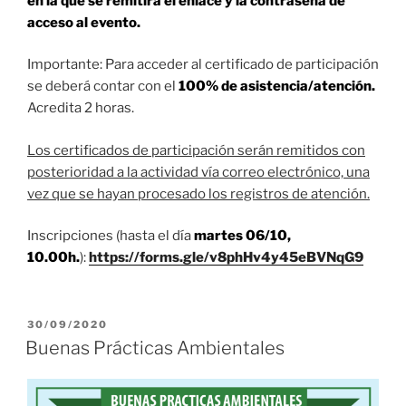
en la que se remitirá el enlace y la contraseña de
acceso al evento.
Importante: Para acceder al certificado de participación
se deberá contar con el
100% de asistencia/atención.
Acredita 2 horas.
Los certificados de participación serán remitidos con
posterioridad a la actividad vía correo electrónico, una
vez que se hayan procesado los registros de atención.
Inscripciones (hasta el día
martes 06/10,
10.00h.
):
https://forms.gle/v8phHv4y45eBVNqG9
PUBLICADO
30/09/2020
EL
Buenas Prácticas Ambientales