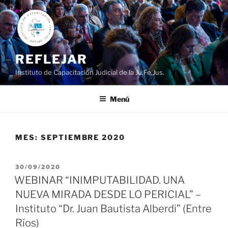
Ir
al
contenido
REFLEJAR
Instituto de Capacitación Judicial de la Ju.Fe.Jus.
Menú
MES:
SEPTIEMBRE 2020
PUBLICADO
30/09/2020
EL
WEBINAR “INIMPUTABILIDAD. UNA
NUEVA MIRADA DESDE LO PERICIAL” –
Instituto “Dr. Juan Bautista Alberdi” (Entre
Ríos)