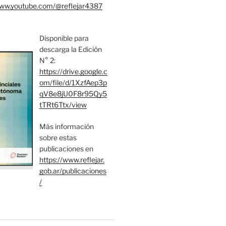
www.youtube.com/@reflejar4387
Disponible para
descarga la Edición
N° 2:
https://drive.google.c
om/file/d/1XzfAep3p
qV8e8jU0F8r95Qy5
tTRt6Ttx/view
Más información
sobre estas
publicaciones en
https://www.reflejar.
gob.ar/publicaciones
/