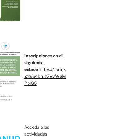
Inscripciones en el
siguiente
enlace
:
https://forms
.gle/p4khJz2VvWgM
PpiG6
Acceda a las
actividades