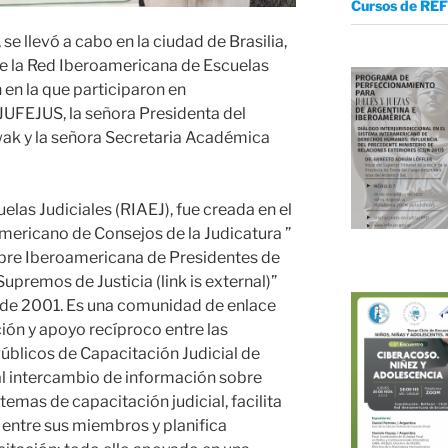
Cursos de REF
se llevó a cabo en la ciudad de Brasilia,
de la Red Iberoamericana de Escuelas
n en la que participaron en
UFEJUS, la señora Presidenta del
awak y la señora Secretaria Académica
las Judiciales (RIAEJ), fue creada en el
mericano de Consejos de la Judicatura ”
bre Iberoamericana de Presidentes de
premos de Justicia (link is external)”
 de 2001. Es una comunidad de enlace
ión y apoyo recíproco entre las
Públicos de Capacitación Judicial de
al intercambio de información sobre
emas de capacitación judicial, facilita
 entre sus miembros y planifica