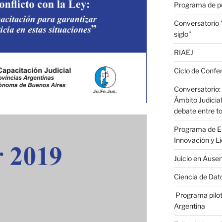
Programa de p
Conversatorio
siglo"
RIAEJ
Ciclo de Confer
Conversatorio: 
Ámbito Judicial
debate entre to
Programa de En
Innovación y L
Juicio en Ause
Ciencia de Dato
Programa pilot
Argentina