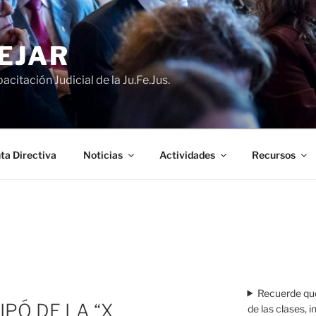
EJAR
acitación Judicial de la Ju.Fe.Jus.
ta Directiva
Noticias
Actividades
Recursos
Recuerde que
IPÓ DE LA “X
de las clases, 