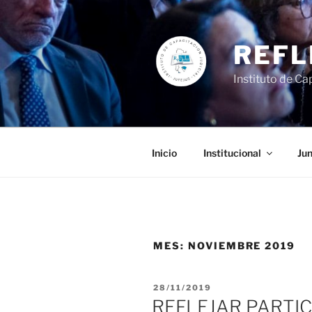
Ir
al
contenido
REFL
Instituto de Cap
Inicio
Institucional
Jun
MES:
NOVIEMBRE 2019
PUBLICADO
28/11/2019
EL
REFLEJAR PARTIC