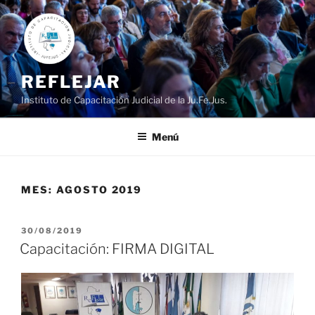
Ir
al
contenido
REFLEJAR
Instituto de Capacitación Judicial de la Ju.Fe.Jus.
Menú
MES:
AGOSTO 2019
PUBLICADO
30/08/2019
EL
Capacitación: FIRMA DIGITAL