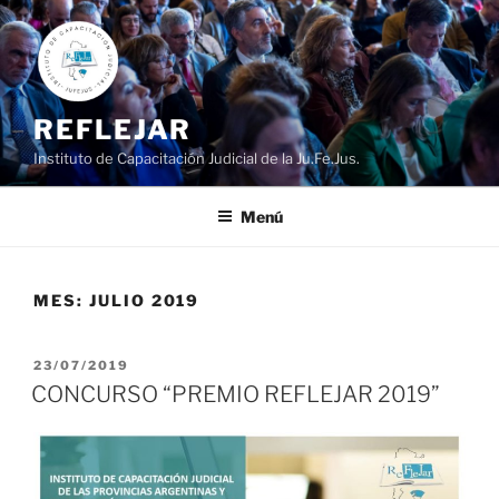
Ir
al
contenido
REFLEJAR
Instituto de Capacitación Judicial de la Ju.Fe.Jus.
Menú
MES:
JULIO 2019
PUBLICADO
23/07/2019
EL
CONCURSO “PREMIO REFLEJAR 2019”