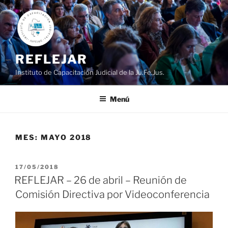
Ir
al
contenido
REFLEJAR
Instituto de Capacitación Judicial de la Ju.Fe.Jus.
Menú
MES:
MAYO 2018
PUBLICADO
17/05/2018
EL
REFLEJAR – 26 de abril – Reunión de
Comisión Directiva por Videoconferencia