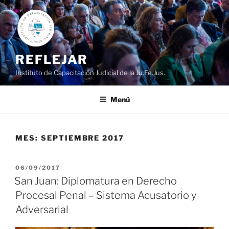
Ir
al
contenido
REFLEJAR
Instituto de Capacitación Judicial de la Ju.Fe.Jus.
Menú
MES:
SEPTIEMBRE 2017
PUBLICADO
06/09/2017
EL
San Juan: Diplomatura en Derecho
Procesal Penal – Sistema Acusatorio y
Adversarial