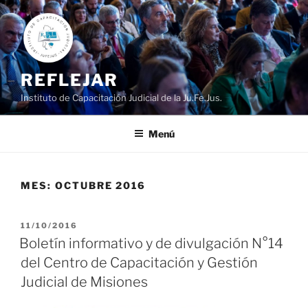
Ir
al
contenido
REFLEJAR
Instituto de Capacitación Judicial de la Ju.Fe.Jus.
Menú
MES:
OCTUBRE 2016
PUBLICADO
11/10/2016
EL
Boletín informativo y de divulgación N°14
del Centro de Capacitación y Gestión
Judicial de Misiones