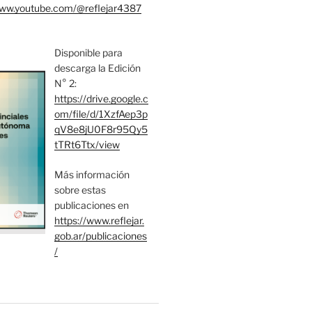
www.youtube.com/@reflejar4387
Disponible para
descarga la Edición
N° 2:
https://drive.google.c
om/file/d/1XzfAep3p
qV8e8jU0F8r95Qy5
tTRt6Ttx/view
Más información
sobre estas
publicaciones en
https://www.reflejar.
gob.ar/publicaciones
/