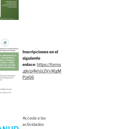
Inscripciones en el
siguiente
enlace
:
https://forms
.gle/p4khJz2VvWgM
PpiG6
Acceda a las
actividades