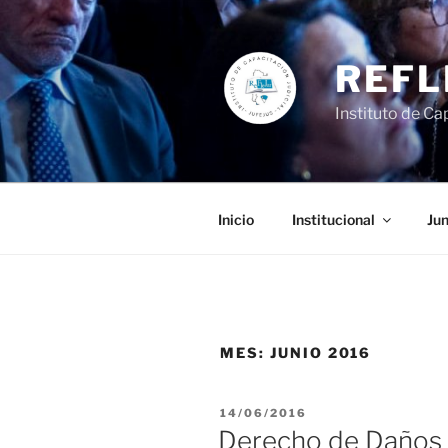
Ir
al
contenido
REFL
Instituto de Cap
Inicio
Institucional
Jun
MES:
JUNIO 2016
PUBLICADO
14/06/2016
EL
Derecho de Daños