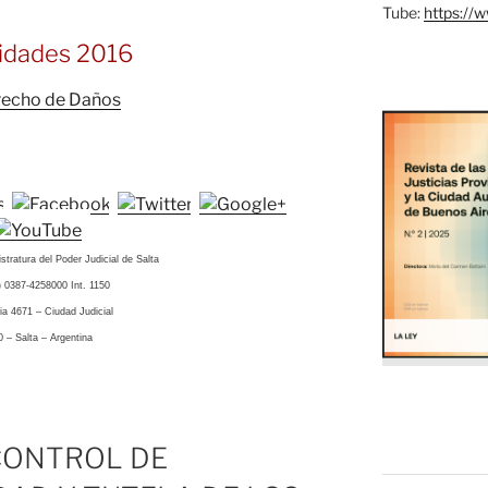
Tube:
https://
vidades 2016
stratura del Poder Judicial de Salta
4) 0387-4258000 Int. 1150
via 4671 – Ciudad Judicial
0 – Salta – Argentina
CONTROL DE