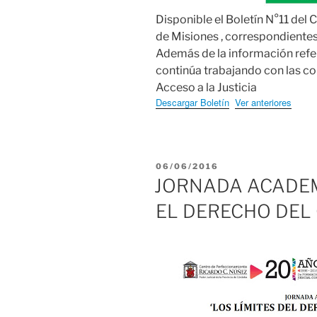
Disponible el Boletín N°11 del 
de Misiones , correspondientes
Además de la información refer
continúa trabajando con las co
Acceso a la Justicia
Descargar Boletín
Ver anteriores
PUBLICADO
06/06/2016
EL
JORNADA ACADEMI
EL DERECHO DEL