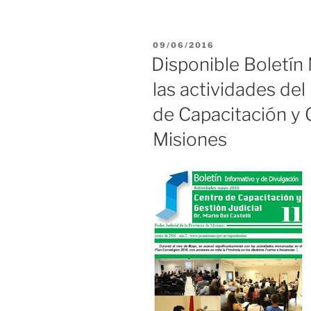
PUBLICADO
09/06/2016
EL
Disponible Boletín
las actividades de
de Capacitación y G
Misiones