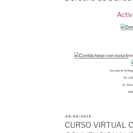
Acti
Escuela de la Magi
Tel. (5
Av. Boli
440
PUBLICADO
09/06/2016
EL
CURSO VIRTUAL 