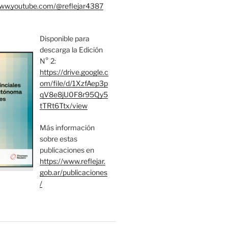
www.youtube.com/@reflejar4387
Disponible para
descarga la Edición
N° 2:
https://drive.google.c
om/file/d/1XzfAep3p
qV8e8jU0F8r95Qy5
tTRt6Ttx/view
Más información
sobre estas
publicaciones en
https://www.reflejar.
gob.ar/publicaciones
/