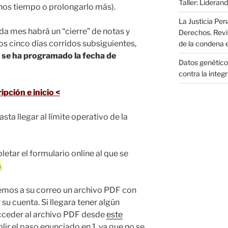
Taller: Liderand
os tiempo o prolongarlo más).
La Justicia Pen
ada mes habrá un “cierre” de notas y
Derechos. Revi
los cinco días corridos subsiguientes,
de la condena 
e se ha programado la fecha de
Datos genéticos
contra la integ
ipción e inicio <
ta llegar al límite operativo de la
letar el formulario online al que se
e
.
remos a su correo un archivo PDF con
su cuenta. Si llegara tener algún
ceder al archivo PDF desde
este
ir el paso enunciado en 1, ya que no se