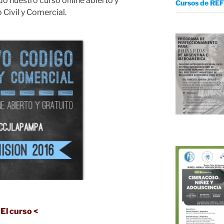
o nuestro curso online abierto y
Cursos de REF
 Civil y Comercial.
 El curso <