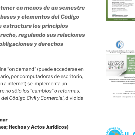
obtener en menos de un semestre
s bases y elementos del Código
e estructura los principios
erecho, regulando sus relaciones
 obligaciones y derechos
line “on demand” (puede accederse en
ario, por computadoras de escritorio,
ón a internet) se implementa un
re
no sólo los “cambios” o reformas,
del Código Civil y Comercial
, dividida
inar
nes; Hechos y Actos Jurídicos)