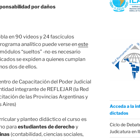
sponsabilidad por daños
obla en 90 videos y 24 fascículos
 programa analítico puede verse en
este
módulos “sueltos” -no es necesario
tificados se expiden a quienes cumplan
os dos de ellos.
Centro de Capacitación del Poder Judicial
entidad integrante de REFLEJAR (la Red
itación de las Provincias Argentinas y
 Aires)
Acceda a la in
dictados
ricular y planteo didáctico el curso es
Ciclo de Debate
mo para
estudiantes de derecho
y
Judicatura en 
linas
(contabilidad, ciencias sociales,