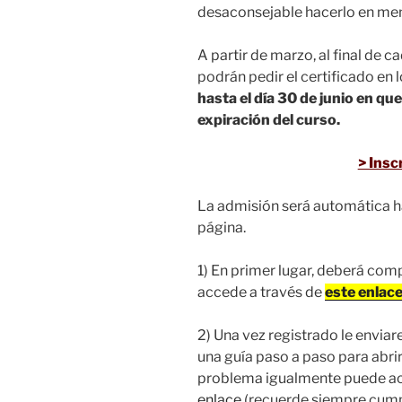
desaconsejable hacerlo en men
A partir de marzo, al final de c
podrán pedir el certificado en 
hasta el día 30 de junio en qu
expiración del curso.
> Inscr
La admisión será automática has
página.
1) En primer lugar, deberá comp
accede a través de
este enlac
2) Una vez registrado le envia
una guía paso a paso para abrir 
problema igualmente puede ac
enlace
(recuerde siempre cumpl