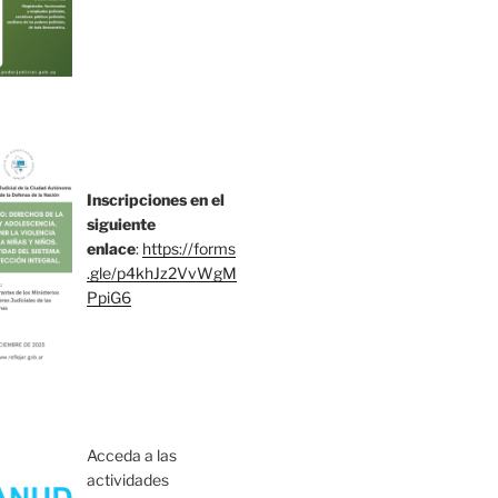
Inscripciones en el
siguiente
enlace
:
https://forms
.gle/p4khJz2VvWgM
PpiG6
Acceda a las
actividades