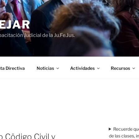
EJAR
acitación Judicial de la Ju.Fe.Jus.
ta Directiva
Noticias
Actividades
Recursos
Recuerde que
 Cödigo Civil y
de las clases, 