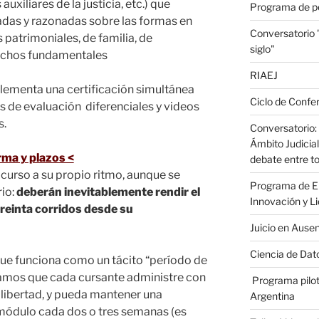
uxiliares de la justicia, etc.) que
Programa de p
adas y razonadas sobre las formas en
Conversatorio
 patrimoniales, de familia, de
siglo"
rechos fundamentales
RIAEJ
plementa una certificación simultánea
Ciclo de Confer
s de evaluación diferenciales y videos
s.
Conversatorio: 
Ámbito Judicial
rma y plazos <
debate entre to
curso a su propio ritmo, aunque se
Programa de En
rio:
deberán inevitablemente rendir el
Innovación y L
reinta corridos desde su
Juicio en Ause
Ciencia de Dato
que funciona como un tácito “período de
amos que cada cursante administre con
Programa pilot
libertad, y pueda mantener una
Argentina
módulo cada dos o tres semanas (es