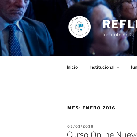
Ir
al
contenido
REFL
Instituto de Cap
Inicio
Institucional
Jun
MES:
ENERO 2016
PUBLICADO
05/01/2016
EL
Curso Online Nuevo