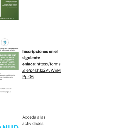
Inscripciones en el
siguiente
enlace
:
https://forms
.gle/p4khJz2VvWgM
PpiG6
Acceda a las
actividades