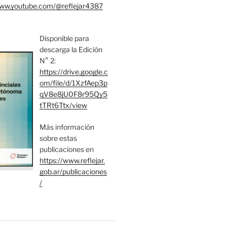
www.youtube.com/@reflejar4387
Disponible para
descarga la Edición
N° 2:
https://drive.google.c
om/file/d/1XzfAep3p
qV8e8jU0F8r95Qy5
tTRt6Ttx/view
Más información
sobre estas
publicaciones en
https://www.reflejar.
gob.ar/publicaciones
/