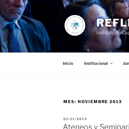
Ir
al
contenido
REFL
Instituto de Cap
Inicio
Institucional
Jun
MES:
NOVIEMBRE 2013
PUBLICADO
01/11/2013
EL
Ateneos y Seminar