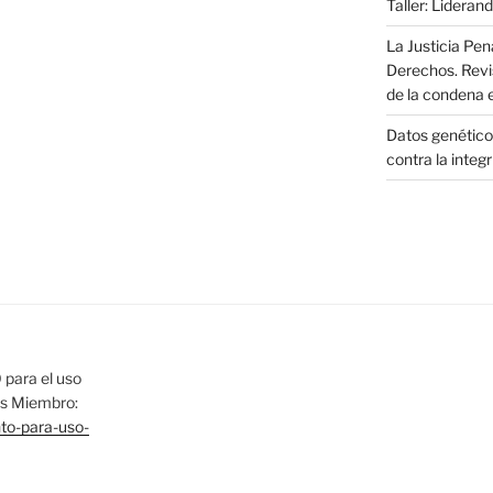
Taller: Liderand
La Justicia Pen
Derechos. Revi
de la condena 
Datos genéticos
contra la integ
para el uso
las Miembro:
nto-para-uso-