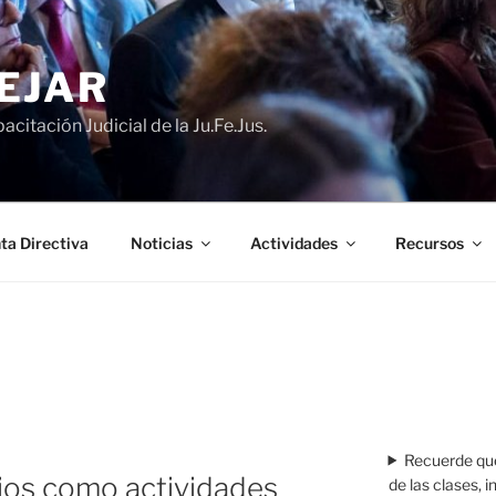
EJAR
acitación Judicial de la Ju.Fe.Jus.
ta Directiva
Noticias
Actividades
Recursos
Recuerde que
ios como actividades
de las clases, 