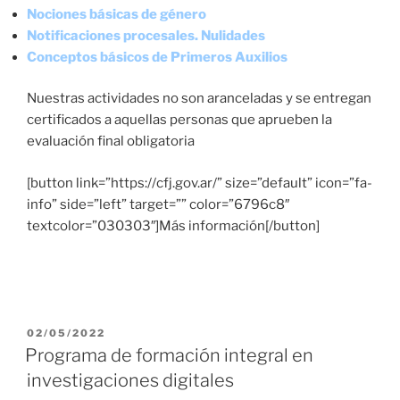
Nociones básicas de género
Notificaciones procesales. Nulidades
Conceptos básicos de Primeros Auxilios
Nuestras actividades no son aranceladas y se entregan
certificados a aquellas personas que aprueben la
evaluación final obligatoria
[button link=”https://cfj.gov.ar/” size=”default” icon=”fa-
info” side=”left” target=”” color=”6796c8″
textcolor=”030303″]Más información[/button]
PUBLICADO
02/05/2022
EL
Programa de formación integral en
investigaciones digitales