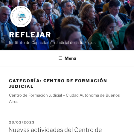
Ir
al
contenido
REFLEJAR
Instituto de Capacitación Judicial de la Ju.Fe.Jus.
Menú
CATEGORÍA:
CENTRO DE FORMACIÓN
JUDICIAL
Centro de Formación Judicial – Ciudad Autónoma de Buenos
Aires
PUBLICADO
23/02/2023
EL
Nuevas actividades del Centro de