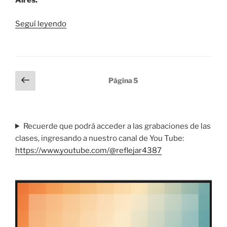
Aires.
“Jornadas
Seguí leyendo
de
sensibilización
sobre
el
Paginación
Página
Página
5
Lenguaje
anterior
de
Claro
entradas
como
pilar
Recuerde que podrá acceder a las grabaciones de las
del
clases, ingresando a nuestro canal de You Tube:
derecho
https://www.youtube.com/@reflejar4387
a
comprender”