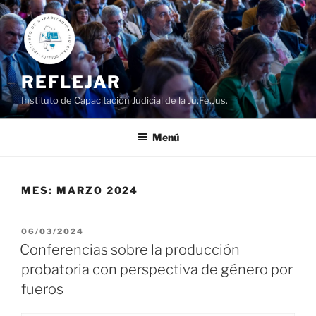
Ir
al
contenido
REFLEJAR
Instituto de Capacitación Judicial de la Ju.Fe.Jus.
Menú
MES:
MARZO 2024
PUBLICADO
06/03/2024
EL
Conferencias sobre la producción
probatoria con perspectiva de género por
fueros