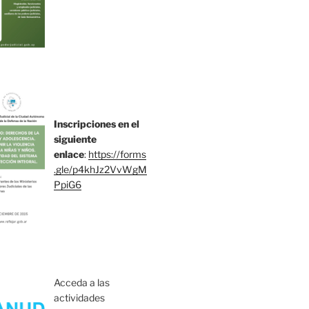
Inscripciones en el
siguiente
enlace
:
https://forms
.gle/p4khJz2VvWgM
PpiG6
Acceda a las
actividades