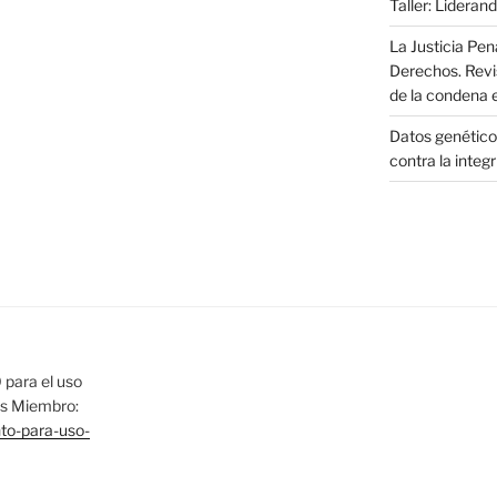
Taller: Liderand
La Justicia Pen
Derechos. Revi
de la condena 
Datos genéticos
contra la integ
para el uso
las Miembro:
nto-para-uso-