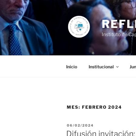
Ir
al
contenido
REFL
Instituto de Cap
Inicio
Institucional
Jun
MES:
FEBRERO 2024
PUBLICADO
06/02/2024
EL
Difusión invitación