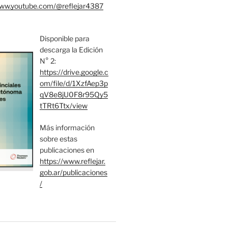
www.youtube.com/@reflejar4387
Disponible para
descarga la Edición
N° 2:
https://drive.google.c
om/file/d/1XzfAep3p
qV8e8jU0F8r95Qy5
tTRt6Ttx/view
Más información
sobre estas
publicaciones en
https://www.reflejar.
gob.ar/publicaciones
/