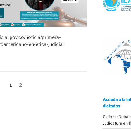
icial.gov.co/noticia/primera-
oamericano-en-etica-judicial
Página
Página
1
2
Acceda a la in
dictados
Ciclo de Debate
Judicatura en 