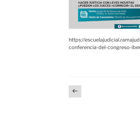
https://escuelajudicial.ramajud
conferencia-del-congreso-iber
Paginación
Página
anterior
de
entradas