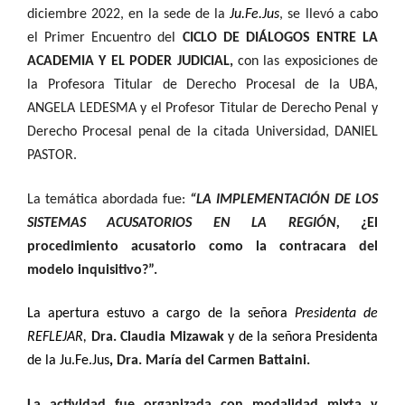
diciembre 2022, en la sede de la
Ju.Fe.Jus
, se llevó a cabo
el Primer Encuentro del
CICLO DE DIÁLOGOS ENTRE LA
ACADEMIA Y EL PODER JUDICIAL,
con las exposiciones de
la Profesora Titular de Derecho Procesal de la UBA,
ANGELA LEDESMA y el Profesor Titular de Derecho Penal y
Derecho Procesal penal de la citada Universidad, DANIEL
PASTOR.
La temática abordada fue:
“LA IMPLEMENTACIÓN DE LOS
SISTEMAS ACUSATORIOS EN LA REGIÓN,
¿El
procedimiento acusatorio como la contracara del
modelo inquisitivo?”.
L
a apertura estuvo a cargo de la señora
Presidenta de
REFLEJAR,
Dra. Claudia Mizawak
y
de la
señora
Presidenta
de
la
Ju.Fe.Jus
,
Dra. María del Carmen Battaini.
La actividad fue organizada con modalidad mixta y