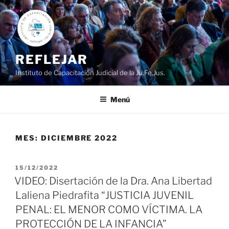
Ir
al
contenido
REFLEJAR
Instituto de Capacitación Judicial de la Ju.Fe.Jus.
Menú
MES:
DICIEMBRE 2022
PUBLICADO
15/12/2022
EL
VIDEO: Disertación de la Dra. Ana Libertad
Laliena Piedrafita “JUSTICIA JUVENIL
PENAL: EL MENOR COMO VÍCTIMA. LA
PROTECCIÓN DE LA INFANCIA”