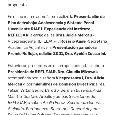
propuesto.
En dicho marco además, se realizó la
Presentación de
Plan de trabajo: Adolescencia y Sistema Penal
Juvenil ante RIAEJ. Experiencia del Instituto
REFLEJAR,
a cargo de las
Dras. Alicia Mercau
-
Vicepresidenta REFELJAR- y
Rosario Augé
-Secretaria
Académica Adjunta-; y la
Presentación ganadora
Premio Reflejar, edición 2021, Dra. Ayelén Zuccarini.
Estuvieron presentes en dicha oportunidad, la señora
Presidenta de REFLEJAR, Dra. Claudia Mizawak
,
acompañada por la señora
Vicepresenta I, Dra. Alicia
Mercau
y por
miembros de Comisión Directiva
:
Dres.
Fabián Vittar, Sergio Barotto, Germán Busamia, Aida
Manitta, Gustavo Arballo y ambas Secretarías de
REFLEJAR, a saber: Analía Perez -Secretaria General-,
Alejandra Barrionuevo -Secretaria General Adjunta-,
Eduardo Molina Quiroga -Secretario Académico- y