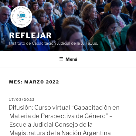
Ir
al
contenido
REFLEJAR
Instituto de Capacitación Judicial de la Ju.Fe.Jus.
Menú
MES:
MARZO 2022
PUBLICADO
17/03/2022
EL
Difusión: Curso virtual “Capacitación en
Materia de Perspectiva de Género” –
Escuela Judicial Consejo de la
Magistratura de la Nación Argentina