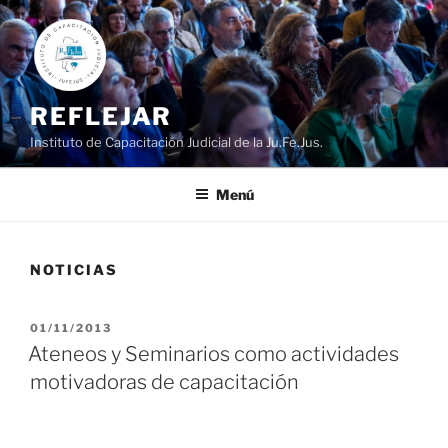
Ir
al
contenido
REFLEJAR
Instituto de Capacitación Judicial de la Ju.Fe.Jus.
Menú
NOTICIAS
PUBLICADO
01/11/2013
EL
Ateneos y Seminarios como actividades
motivadoras de capacitación